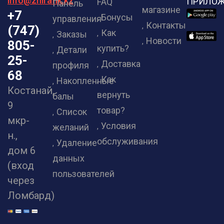
info@zhirafik.kz
ПРИЛОЖ
FAQ
Панель
магазине
+7
Бонусы
управления
Контакты
(747)
Как
Заказы
Новости
805-
купить?
Детали
25-
Доставка
профиля
68
Как
Накопленные
Костанай,
вернуть
балы
9
товар?
Список
мкр-
Условия
желаний
н.,
обслуживания
Удаление
дом 6
данных
(вход
пользователей
через
Ломбард)