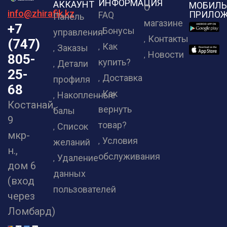
ИНФОРМАЦИЯ
АККАУНТ
МОБИЛЬ
О
info@zhirafik.kz
ПРИЛОЖ
FAQ
Панель
магазине
+7
Бонусы
управления
Контакты
(747)
Как
Заказы
Новости
805-
купить?
Детали
25-
Доставка
профиля
68
Как
Накопленные
Костанай,
вернуть
балы
9
товар?
Список
мкр-
Условия
желаний
н.,
обслуживания
Удаление
дом 6
данных
(вход
пользователей
через
Ломбард)