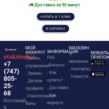
🚛 Доставка за 90 минут
КУПИТЬ В 1 КЛИК
В КОРЗИНУ
МОЙ
МАГАЗИН
ИНФОРМАЦИЯ
АККАУНТ
МОБИЛЬ
О
info@zhirafik.kz
ПРИЛОЖ
FAQ
Панель
магазине
+7
Бонусы
управления
Контакты
(747)
Как
Заказы
Новости
805-
купить?
Детали
25-
Доставка
профиля
68
Как
Накопленные
Костанай,
вернуть
балы
9