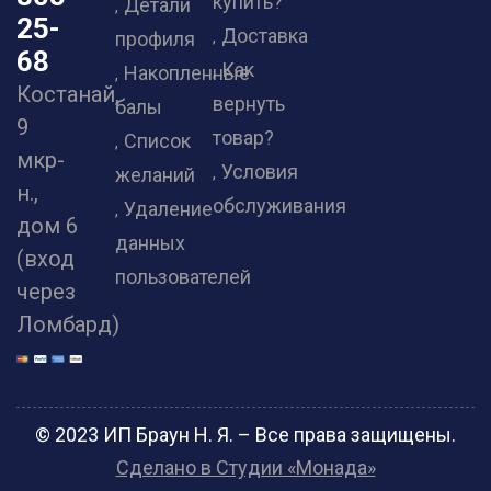
купить?
Детали
25-
Доставка
профиля
68
Как
Накопленные
Костанай,
вернуть
балы
9
товар?
Список
мкр-
Условия
желаний
н.,
обслуживания
Удаление
дом 6
данных
(вход
пользователей
через
Ломбард)
© 2023 ИП Браун Н. Я. – Все права защищены.
Сделано в Студии «Монада»