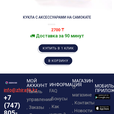
КУКЛА С АКСЕССУАРАМИ НА САМОКАТЕ
2700
₸
🚛 Доставка за 90 минут
КУПИТЬ В 1 КЛИК
В КОРЗИНУ
МОЙ
МАГАЗИН
ИНФОРМАЦИЯ
АККАУНТ
МОБИЛЬ
О
info@zhirafik.kz
ПРИЛОЖ
FAQ
Панель
магазине
+7
Бонусы
управления
Контакты
(747)
Как
Заказы
Новости
805-