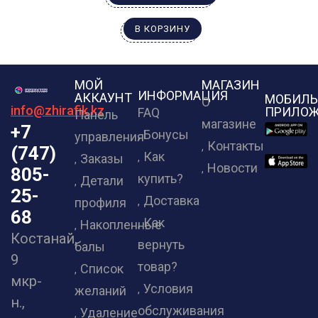
В КОРЗИНУ
МОЙ
МАГАЗИН
ИНФОРМАЦИЯ
АККАУНТ
МОБИЛЬ
О
info@zhirafik.kz
ПРИЛОЖ
FAQ
Панель
магазине
+7
Бонусы
управления
Контакты
(747)
Как
Заказы
Новости
805-
купить?
Детали
25-
Доставка
профиля
68
Как
Накопленные
Костанай,
вернуть
балы
9
товар?
Список
мкр-
Условия
желаний
н.,
обслуживания
Удаление