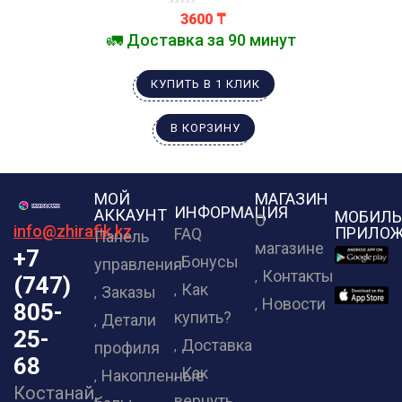
3600
₸
🚛 Доставка за 90 минут
КУПИТЬ В 1 КЛИК
В КОРЗИНУ
МОЙ
МАГАЗИН
ИНФОРМАЦИЯ
АККАУНТ
МОБИЛЬ
О
info@zhirafik.kz
ПРИЛОЖ
FAQ
Панель
магазине
+7
Бонусы
управления
Контакты
(747)
Как
Заказы
Новости
805-
купить?
Детали
25-
Доставка
профиля
68
Как
Накопленные
Костанай,
вернуть