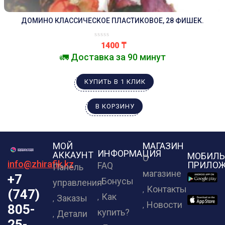
ДОМИНО КЛАССИЧЕСКОЕ ПЛАСТИКОВОЕ, 28 ФИШЕК.
1400
₸
🚛 Доставка за 90 минут
КУПИТЬ В 1 КЛИК
В КОРЗИНУ
МОЙ
МАГАЗИН
ИНФОРМАЦИЯ
АККАУНТ
МОБИЛЬ
О
info@zhirafik.kz
ПРИЛОЖ
FAQ
Панель
магазине
+7
Бонусы
управления
Контакты
(747)
Как
Заказы
Новости
805-
купить?
Детали
25-