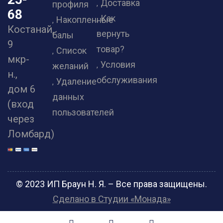
Доставка
профиля
68
Как
Накопленные
Костанай,
вернуть
балы
9
товар?
Список
мкр-
Условия
желаний
н.,
обслуживания
Удаление
дом 6
данных
(вход
пользователей
через
Ломбард)
© 2023 ИП Браун Н. Я. – Все права защищены.
Сделано в Студии «Монада»