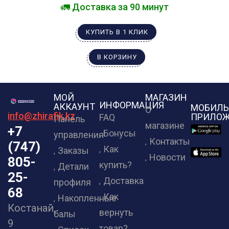
🚛 Доставка за 90 минут
КУПИТЬ В 1 КЛИК
В КОРЗИНУ
МОЙ
МАГАЗИН
ИНФОРМАЦИЯ
АККАУНТ
МОБИЛЬ
О
info@zhirafik.kz
ПРИЛОЖ
FAQ
Панель
магазине
+7
Бонусы
управления
Контакты
(747)
Как
Заказы
Новости
805-
купить?
Детали
25-
Доставка
профиля
68
Как
Накопленные
Костанай,
вернуть
балы
9
товар?