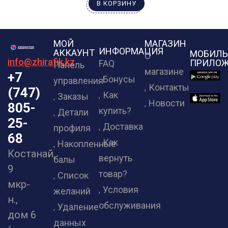
В КОРЗИНУ
МОЙ
МАГАЗИН
ИНФОРМАЦИЯ
АККАУНТ
МОБИЛЬ
О
info@zhirafik.kz
ПРИЛОЖ
FAQ
Панель
магазине
+7
Бонусы
управления
Контакты
(747)
Как
Заказы
Новости
805-
купить?
Детали
25-
Доставка
профиля
68
Как
Накопленные
Костанай,
вернуть
балы
9
товар?
Список
мкр-
Условия
желаний
н.,
обслуживания
Удаление
дом 6
данных