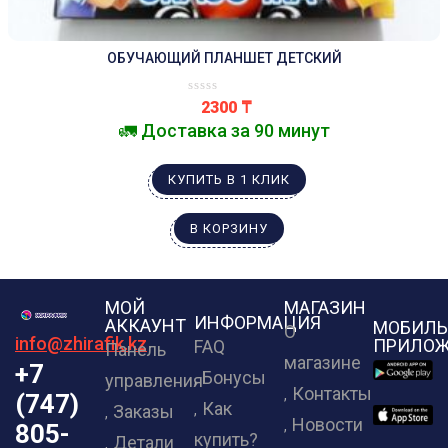
ОБУЧАЮЩИЙ ПЛАНШЕТ ДЕТСКИЙ
2300
₸
🚛 Доставка за 90 минут
КУПИТЬ В 1 КЛИК
В КОРЗИНУ
МОЙ
МАГАЗИН
ИНФОРМАЦИЯ
АККАУНТ
МОБИЛЬ
О
info@zhirafik.kz
ПРИЛОЖ
FAQ
Панель
магазине
+7
Бонусы
управления
Контакты
(747)
Как
Заказы
Новости
805-
купить?
Детали