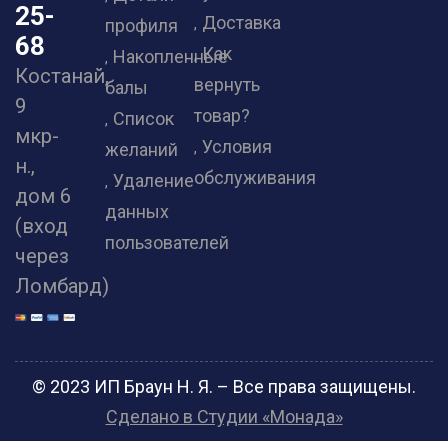
25-
Доставка
профиля
68
Как
Накопленные
Костанай,
вернуть
балы
9
товар?
Список
мкр-
Условия
желаний
н.,
обслуживания
Удаление
дом 6
данных
(вход
пользователей
через
Ломбард)
© 2023 ИП Браун Н. Я. – Все права защищены.
Сделано в Студии «Монада»