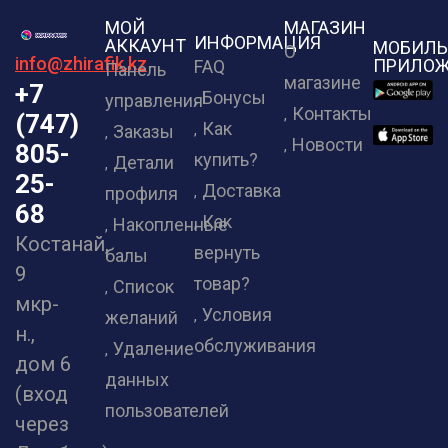
МОЙ
МАГАЗИН
ИНФОРМАЦИЯ
АККАУНТ
МОБИЛЬ
О
info@zhirafik.kz
ПРИЛОЖ
FAQ
Панель
магазине
+7
Бонусы
управления
Контакты
(747)
Как
Заказы
Новости
805-
купить?
Детали
25-
Доставка
профиля
68
Как
Накопленные
Костанай,
вернуть
балы
9
товар?
Список
мкр-
Условия
желаний
н.,
обслуживания
Удаление
дом 6
данных
(вход
пользователей
через