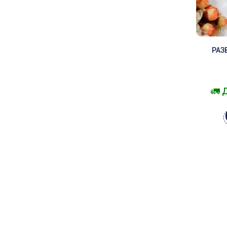
РАЗ
🚛 