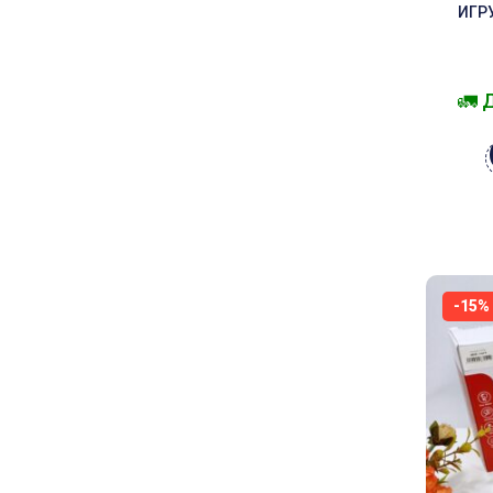
ИГР
🚛 
-15%