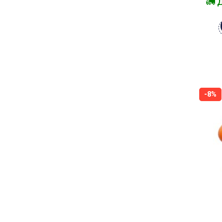
🚛 
-8%