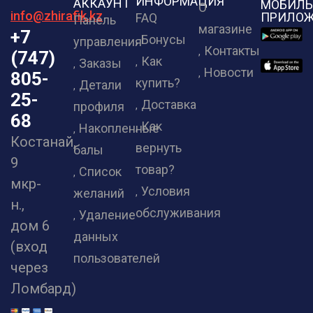
ИНФОРМАЦИЯ
АККАУНТ
МОБИЛЬ
О
info@zhirafik.kz
ПРИЛОЖ
FAQ
Панель
магазине
+7
Бонусы
управления
Контакты
(747)
Как
Заказы
Новости
805-
купить?
Детали
25-
Доставка
профиля
68
Как
Накопленные
Костанай,
вернуть
балы
9
товар?
Список
мкр-
Условия
желаний
н.,
обслуживания
Удаление
дом 6
данных
(вход
пользователей
через
Ломбард)