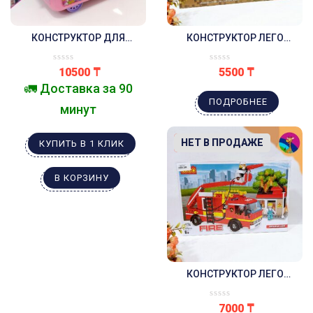
КОНСТРУКТОР ДЛЯ
КОНСТРУКТОР ЛЕГО
ДЕВОЧЕК В БОКСЕ НА
МАЙНКРАФТ 108 LEGO
КОЛЕСАХ
MYWORLD 330 ДЕТАЛЕЙ
10500
₸
5500
₸
🚛 Доставка за 90
ПОДРОБНЕЕ
минут
-10%
НЕТ В ПРОДАЖЕ
КУПИТЬ В 1 КЛИК
В КОРЗИНУ
КОНСТРУКТОР ЛЕГО
ПОЖАРНАЯ МАШИНА 328
ДЕТАЛЕЙ
7000
₸