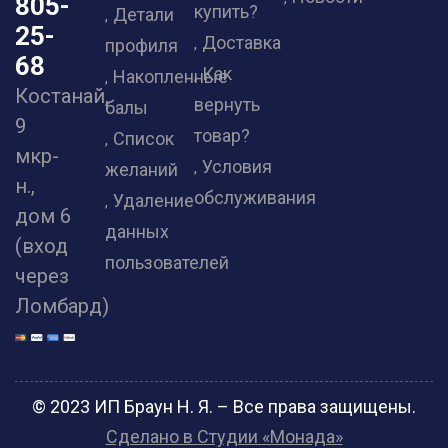
805-
купить?
Детали
25-
Доставка
профиля
68
Как
Накопленные
Костанай,
вернуть
балы
9
товар?
Список
мкр-
Условия
желаний
н.,
обслуживания
Удаление
дом 6
данных
(вход
пользователей
через
Ломбард)
© 2023 ИП Браун Н. Я. – Все права защищены.
Сделано в Студии «Монада»