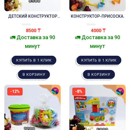
ДЕТСКИЙ КОНСТРУКТОР
КОНСТРУКТОР-ПРИСОСКА.
МОЗАИКА С
ШУРУПОВЕРТОМ НА
8500
₸
4000
₸
БАТАРЕЙКАХ CREATIVE
🚛 Доставка за 90
🚛 Доставка за 90
MAGIC PANEL 237
минут
минут
КУПИТЬ В 1 КЛИК
КУПИТЬ В 1 КЛИК
В КОРЗИНУ
В КОРЗИНУ
-12%
-8%