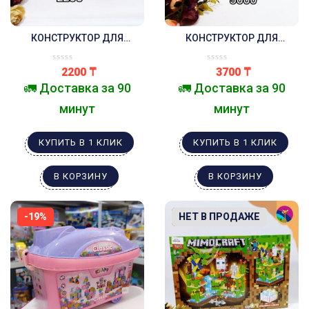
КОНСТРУКТОР ДЛЯ
КОНСТРУКТОР ДЛЯ
МАЛЫШЕЙ, ВАРИАНТ 1
МАЛЫШЕЙ, ВАРИАНТ 2
2200
₸
3700
₸
🚛 Доставка за 90
🚛 Доставка за 90
минут
минут
КУПИТЬ В 1 КЛИК
КУПИТЬ В 1 КЛИК
В КОРЗИНУ
В КОРЗИНУ
-19%
-10%
НЕТ В ПРОДАЖЕ