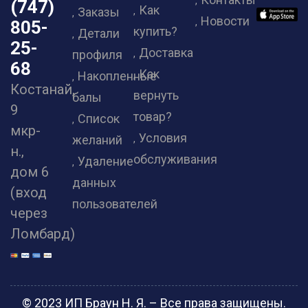
(747)
Как
Заказы
Новости
805-
купить?
Детали
25-
Доставка
профиля
68
Как
Накопленные
Костанай,
вернуть
балы
9
товар?
Список
мкр-
Условия
желаний
н.,
обслуживания
Удаление
дом 6
данных
(вход
пользователей
через
Ломбард)
© 2023 ИП Браун Н. Я. – Все права защищены.