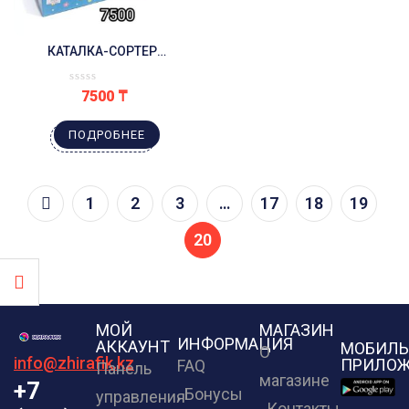
КАТАЛКА-СОРТЕР
«ГУСЕНИЧКА», STELLAR
(СТЕЛЛАР)
7500
₸
ПОДРОБНЕЕ
1
2
3
…
17
18
19
20
МОЙ
МАГАЗИН
ИНФОРМАЦИЯ
АККАУНТ
МОБИЛЬ
О
info@zhirafik.kz
ПРИЛОЖ
FAQ
Панель
магазине
+7
Бонусы
управления
Контакты