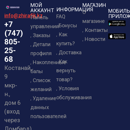
МОЙ
МАГАЗИН
ИНФОРМАЦИЯ
АККАУНТ
МОБИЛЬ
О
info@zhirafik.kz
ПРИЛОЖ
FAQ
Панель
магазине
+7
Бонусы
управления
Контакты
(747)
Как
Заказы
Новости
805-
купить?
Детали
25-
Доставка
профиля
68
Как
Накопленные
Костанай,
вернуть
балы
9
товар?
Список
мкр-
Условия
желаний
н.,
обслуживания
Удаление
дом 6
данных
(вход
пользователей
через
Ломбард)