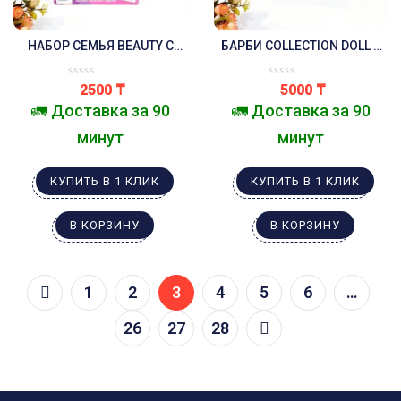
НАБОР СЕМЬЯ BEAUTY С
БАРБИ COLLECTION DOLL В
АКСЕССУАРАМИ
ЧЁРНО-РОЗОВОМ ПЛАТЬЕ С
БАРБИ,КЕН,ПУПС
МИШКОЙ
2500
₸
5000
₸
🚛 Доставка за 90
🚛 Доставка за 90
минут
минут
КУПИТЬ В 1 КЛИК
КУПИТЬ В 1 КЛИК
В КОРЗИНУ
В КОРЗИНУ
1
2
3
4
5
6
…
26
27
28