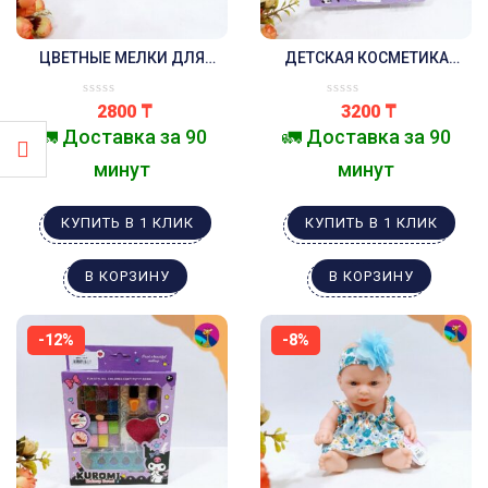
ЦВЕТНЫЕ МЕЛКИ ДЛЯ
ДЕТСКАЯ КОСМЕТИКА
ВОЛОС
КУРОМИ ТЕНИ ,2 ЛАКА ДЛЯ
НОГТЕЙ ,ПИЛОЧКА ДЛЯ
2800
₸
3200
₸
НОГТЕЙ,ПОМАДА
🚛 Доставка за 90
🚛 Доставка за 90
минут
минут
КУПИТЬ В 1 КЛИК
КУПИТЬ В 1 КЛИК
В КОРЗИНУ
В КОРЗИНУ
-12%
-8%