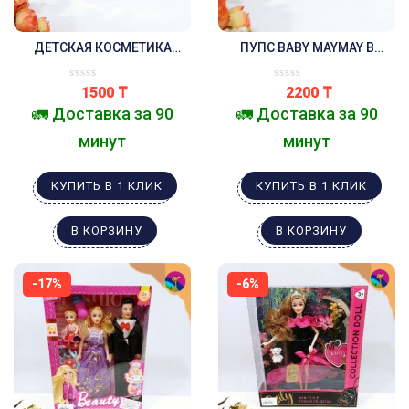
ДЕТСКАЯ КОСМЕТИКА
ПУПС BABY MAYMAY В
КУРОМИ ТЕНИ ,2 ЛАКА ДЛЯ
ГОЛУБОМ ПЛАТЬЕ
НОГТЕЙ ,ПИЛОЧКА ДЛЯ
1500
₸
2200
₸
НОГТЕЙ
🚛 Доставка за 90
🚛 Доставка за 90
минут
минут
КУПИТЬ В 1 КЛИК
КУПИТЬ В 1 КЛИК
В КОРЗИНУ
В КОРЗИНУ
-17%
-6%